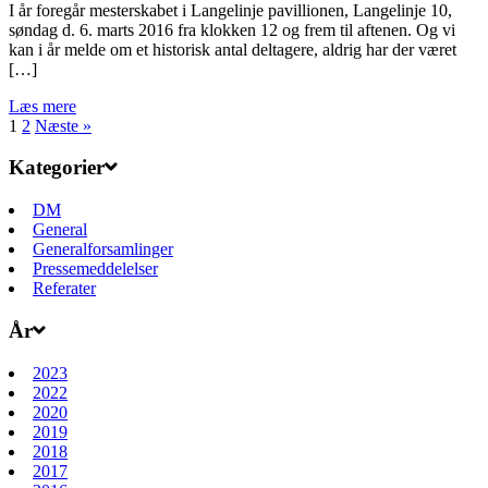
I år foregår mesterskabet i Langelinje pavillionen, Langelinje 10,
søndag d. 6. marts 2016 fra klokken 12 og frem til aftenen. Og vi
kan i år melde om et historisk antal deltagere, aldrig har der været
[…]
Læs mere
1
2
Næste »
Kategorier
DM
General
Generalforsamlinger
Pressemeddelelser
Referater
År
2023
2022
2020
2019
2018
2017