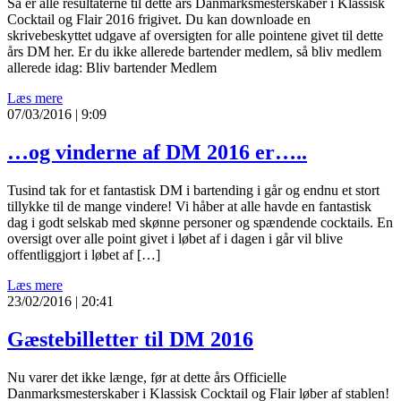
Så er alle resultaterne til dette års Danmarksmesterskaber i Klassisk
Cocktail og Flair 2016 frigivet. Du kan downloade en
skrivebeskyttet udgave af oversigten for alle pointene givet til dette
års DM her. Er du ikke allerede bartender medlem, så bliv medlem
allerede idag: Bliv bartender Medlem
Læs mere
07/03/2016 | 9:09
…og vinderne af DM 2016 er…..
Tusind tak for et fantastisk DM i bartending i går og endnu et stort
tillykke til de mange vindere! Vi håber at alle havde en fantastisk
dag i godt selskab med skønne personer og spændende cocktails. En
oversigt over alle point givet i løbet af i dagen i går vil blive
offentliggjort i løbet af […]
Læs mere
23/02/2016 | 20:41
Gæstebilletter til DM 2016
Nu varer det ikke længe, før at dette års Officielle
Danmarksmesterskaber i Klassisk Cocktail og Flair løber af stablen!