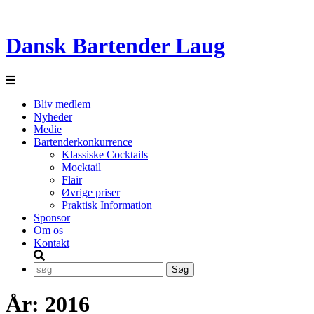
Dansk Bartender Laug
Bliv medlem
Nyheder
Medie
Bartenderkonkurrence
Klassiske Cocktails
Mocktail
Flair
Øvrige priser
Praktisk Information
Sponsor
Om os
Kontakt
År:
2016