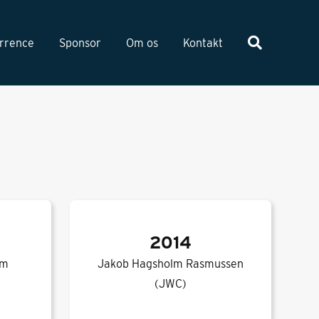
rrence
Sponsor
Om os
Kontakt
2014
hm
Jakob Hagsholm Rasmussen
(JWC)