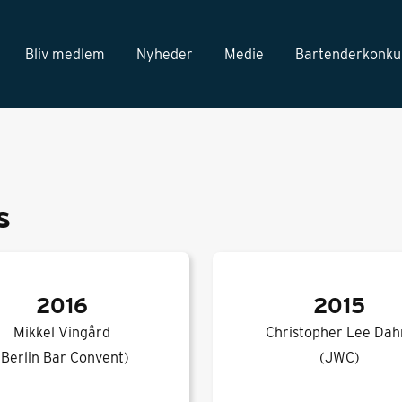
Bliv medlem
Nyheder
Medie
Bartenderkonku
s
2016
2015
Mikkel Vingård
Christopher Lee Da
(Berlin Bar Convent)
(JWC)