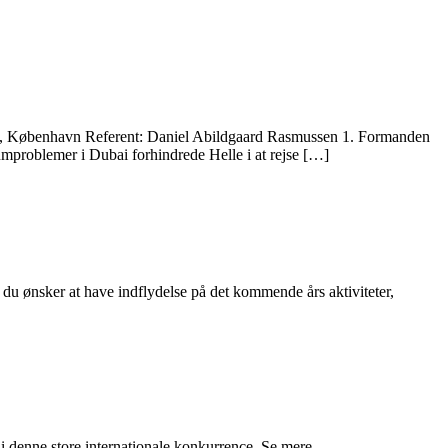
del’s, København Referent: Daniel Abildgaard Rasmussen 1. Formanden
mproblemer i Dubai forhindrede Helle i at rejse […]
du ønsker at have indflydelse på det kommende års aktiviteter,
i denne store internationale konkurrence. Se mere