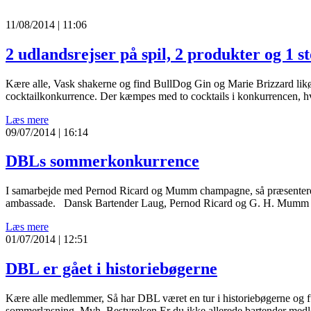
11/08/2014 | 11:06
2 udlandsrejser på spil, 2 produkter og 1 
Kære alle, Vask shakerne og find BullDog Gin og Marie Brizzard likører
cocktailkonkurrence. Der kæmpes med to cocktails i konkurrencen, hv
Læs mere
09/07/2014 | 16:14
DBLs sommerkonkurrence
I samarbejde med Pernod Ricard og Mumm champagne, så præsenter
ambassade. Dansk Bartender Laug, Pernod Ricard og G. H. Mumm Ch
Læs mere
01/07/2014 | 12:51
DBL er gået i historiebøgerne
Kære alle medlemmer, Så har DBL været en tur i historiebøgerne og fun
sommerlæsning. Mvh. Bestyrelsen Er du ikke allerede bartender medl