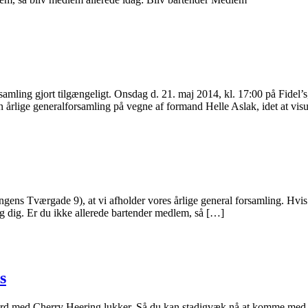
orsamling gjort tilgængeligt. Onsdag d. 21. maj 2014, kl. 17:00 på Fi
lige generalforsamling på vegne af formand Helle Aslak, idet at visu
gens Tværgade 9), at vi afholder vores årlige general forsamling. Hvis 
ig dig. Er du ikke allerede bartender medlem, så […]
s
 Adward med Cherry Heering lukker. Så du kan stadigvæk nå at komme med 