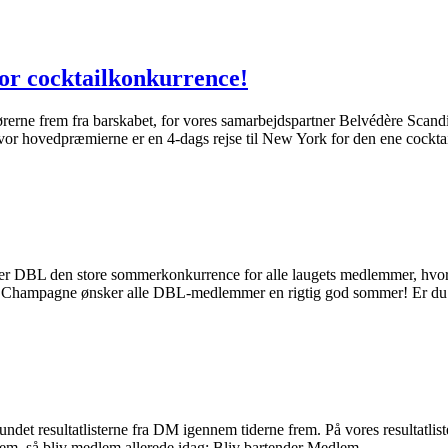
stor cocktailkonkurrence!
ne frem fra barskabet, for vores samarbejdspartner Belvédère Scandinavi
or hovedpræmierne er en 4-dags rejse til New York for den ene cockta
er DBL den store sommerkonkurrence for alle laugets medlemmer, h
ampagne ønsker alle DBL-medlemmer en rigtig god sommer! Er du ik
det resultatlisterne fra DM igennem tiderne frem. På vores resultatlist
em, så bliv medlem allerede idag: Bliv bartender Medlem