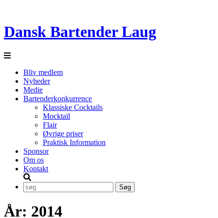
Dansk Bartender Laug
Bliv medlem
Nyheder
Medie
Bartenderkonkurrence
Klassiske Cocktails
Mocktail
Flair
Øvrige priser
Praktisk Information
Sponsor
Om os
Kontakt
År:
2014