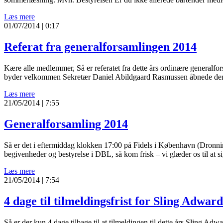
Læs mere
01/07/2014 | 0:17
Referat fra generalforsamlingen 2014
Kære alle medlemmer, Så er referatet fra dette års ordinære generalf
byder velkommen Sekretær Daniel Abildgaard Rasmussen åbnede den år
Læs mere
21/05/2014 | 7:55
Generalforsamling 2014
Så er det i eftermiddag klokken 17:00 på Fidels i København (Dronnin
begivenheder og bestyrelse i DBL, så kom frisk – vi glæder os til at s
Læs mere
21/05/2014 | 7:54
4 dage til tilmeldingsfrist for Sling Adward
Så er der kun 4 dage tilbage til at tilmeldingen til dette års Sling