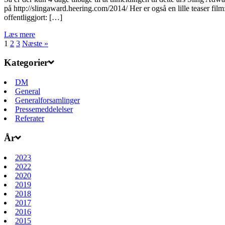
på http://slingaward.heering.com/2014/ Her er også en lille teaser
offentliggjort: […]
Læs mere
1
2
3
Næste »
Kategorier
DM
General
Generalforsamlinger
Pressemeddelelser
Referater
År
2023
2022
2020
2019
2018
2017
2016
2015