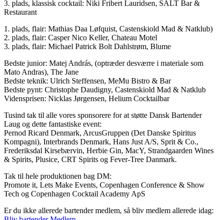
3. plads, klassisk cocktail: Niki Fribert Lauridsen, SALT Bar &
Restaurant
1. plads, flair: Mathias Daa Løfquist, Castenskiold Mad & Natklub)
2. plads, flair: Casper Nico Keller, Chateau Motel
3. plads, flair: Michael Patrick Bolt Dahlstrøm, Blume
Bedste junior: Matej András, (optræder desværre i materiale som
Mato Andras), The Jane
Bedste teknik: Ulrich Steffensen, MeMu Bistro & Bar
Bedste pynt: Christophe Daudigny, Castenskiold Mad & Natklub
Vidensprisen: Nicklas Jørgensen, Helium Cocktailbar
Tusind tak til alle vores sponsorere for at støtte Dansk Bartender
Laug og dette fantastiske event:
Pernod Ricard Denmark, ArcusGruppen (Det Danske Spiritus
Kompagni), Interbrands Denmark, Hans Just A/S, Sprit & Co.,
Frederiksdal Kirsebærvin, Herbie Gin, MacY, Strandgaarden Wines
& Spirits, Plusice, CRT Spirits og Fever-Tree Danmark.
Tak til hele produktionen bag DM:
Promote it, Lets Make Events, Copenhagen Conference & Show
Tech og Copenhagen Cocktail Academy ApS
Er du ikke allerede bartender medlem, så bliv medlem allerede idag:
Bliv bartender Medlem