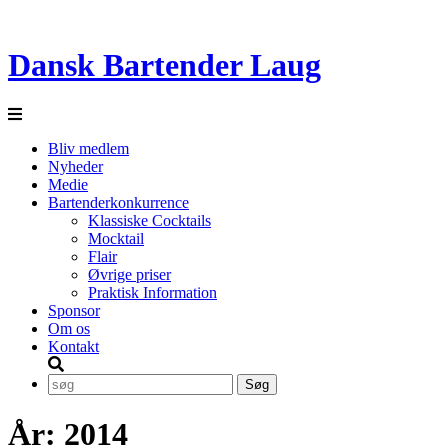
Dansk Bartender Laug
Bliv medlem
Nyheder
Medie
Bartenderkonkurrence
Klassiske Cocktails
Mocktail
Flair
Øvrige priser
Praktisk Information
Sponsor
Om os
Kontakt
År:
2014