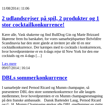
11/08/2014 | 11:06
2 udlandsrejser på spil, 2 produkter og 1
stor cocktailkonkurrence!
Kære alle, Vask shakerne og find BullDog Gin og Marie Brizzard
likørerne frem fra barskabet, for vores samarbejdspartner Belvédère
Scandinavia har den store glæde at invitere jer alle til en stor
cocktailkonkurrence. Der kæmpes med to cocktails i konkurrencen,
hvor hovedpræmierne er en 4-dags rejse til New York for den ene
cocktails og en 4-dags […]
Læs mere
09/07/2014 | 16:14
DBLs sommerkonkurrence
I samarbejde med Pernod Ricard og Mumm champagne, så
præsenterer DBL den store sommerkonkurrence for alle laugets
medlemmer, hvor hovedpræmien er en Mumm champagnesmagning
på den franske ambassade. Dansk Bartender Laug, Pernod Ricard
og G. H. Mumm Champagne ønsker alle DBL-medlemmer en rigtig