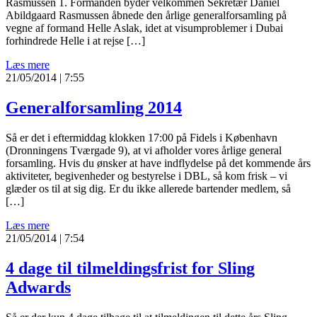
Rasmussen 1. Formanden byder velkommen Sekretær Daniel
Abildgaard Rasmussen åbnede den årlige generalforsamling på
vegne af formand Helle Aslak, idet at visumproblemer i Dubai
forhindrede Helle i at rejse […]
Læs mere
21/05/2014 | 7:55
Generalforsamling 2014
Så er det i eftermiddag klokken 17:00 på Fidels i København
(Dronningens Tværgade 9), at vi afholder vores årlige general
forsamling. Hvis du ønsker at have indflydelse på det kommende års
aktiviteter, begivenheder og bestyrelse i DBL, så kom frisk – vi
glæder os til at sig dig. Er du ikke allerede bartender medlem, så
[…]
Læs mere
21/05/2014 | 7:54
4 dage til tilmeldingsfrist for Sling
Adwards