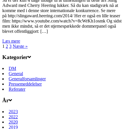
Så er der kun 4 dage tilbage til at tilmeldingen til dette års Sling
Adward med Cherry Heering lukker. Så du kan stadigvæk nå at
komme med i denne store internationale konkurrence. Se mere
på http://slingaward.heering.com/2014/ Her er også en lille teaser
film: https://www.youtube.com/watch?v=8cWrKh1osmk Og sidst
men ikke mindst, så er det stjernespækkede dommerpanel også
blevet offentliggjort: […]
Læs mere
1
2
3
Næste »
Kategorier
DM
General
Generalforsamlinger
Pressemeddelelser
Referater
År
2023
2022
2020
2019